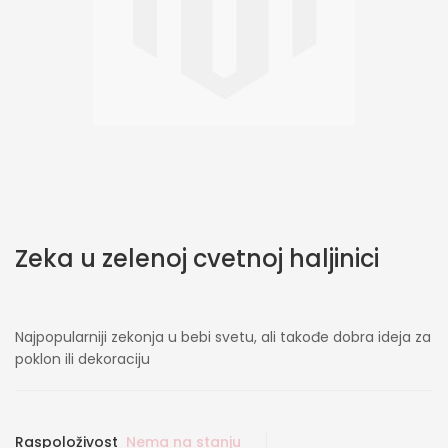
Skip
Zeka u zelenoj cvetnoj haljinici
to
the
beginning
of
Najpopularniji zekonja u bebi svetu, ali takođe dobra ideja za
the
poklon ili dekoraciju
images
gallery
Raspoloživost
Nema na stanju