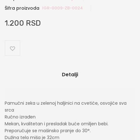
Šifra proizvoda
IGR-0009-ZB-0024
1.200 RSD
Detalji
Pamučni zeka u zelenoj haljinici na cvetiće, osvojiće sva
srca
Ručno izrađen
Mekan, kvalitetan i presladak buće omiljen bebi.
Preporučuje se mašinsko pranje do 30°.
Dužina tela miša je 32cm