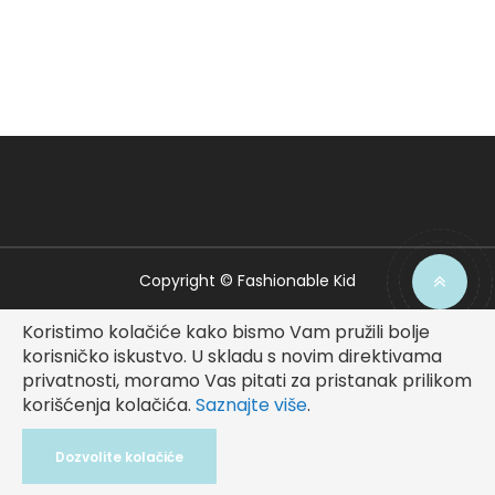
Copyright © Fashionable Kid
Koristimo kolačiće kako bismo Vam pružili bolje
korisničko iskustvo.
U skladu s novim direktivama
privatnosti, moramo Vas pitati za pristanak prilikom
korišćenja kolačića.
Saznajte više
.
Dozvolite kolačiće