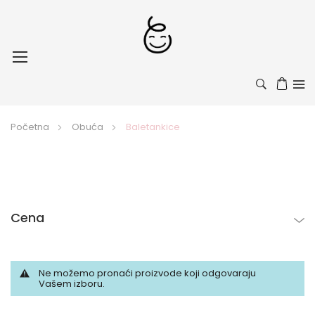
Toggle
Nav
Početna
Obuća
Baletankice
Cena
Ne možemo pronaći proizvode koji odgovaraju
Vašem izboru.