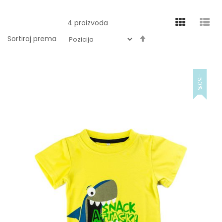
4
proizvoda
Podesite
Sortiraj prema
obrnuto
od
-50%
abecednog