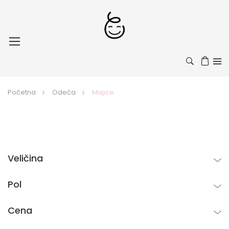
Toggle
Nav
Početna
Odeća
Majice
Veličina
Pol
Cena