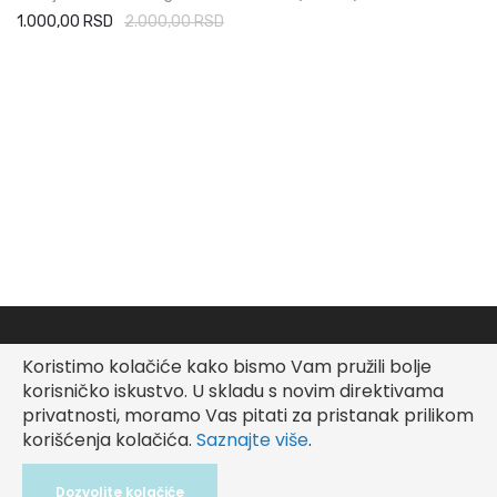
1.000,00 RSD
2.000,00 RSD
Koristimo kolačiće kako bismo Vam pružili bolje
korisničko iskustvo.
U skladu s novim direktivama
privatnosti, moramo Vas pitati za pristanak prilikom
korišćenja kolačića.
Saznajte više
.
Copyright © Fashionable Kid
Dozvolite kolačiće