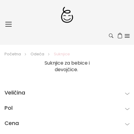
Toggle
Nav
Početna
Odeća
Suknjice
Suknjice za bebice i
devojčice.
Veličina
Pol
Cena