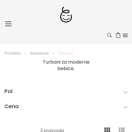
Toggle
Nav
Početna
Aksesoari
Turbani
Turbani za moderne
bebice.
Pol
Cena
3
proizvoda