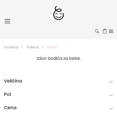
Toggle
Nav
Početna
Odeća
Bodići
Izbor bodića za bebe.
Veličina
Pol
Cena