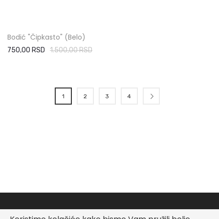
Bodić "Čipkasto" (Belo)
750,00 RSD
1.500,00 RSD
Stranica
Trenutno čitate stranicu
Stranica
Stranica
Stranica
Stranica
Sledeće
1
2
3
4