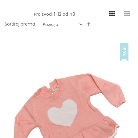
Proizvodi
1
-
12
od
48
Podesite
Sortiraj prema
obrnuto
od
-50%
abecednog