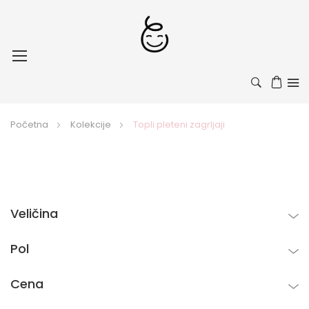
Toggle
Nav
Početna
Kolekcije
Topli pleteni zagrljaji
Veličina
Pol
Cena