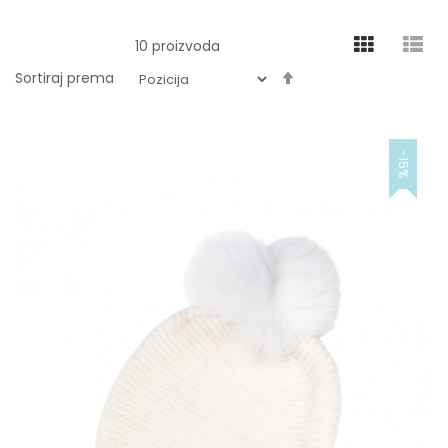
10
proizvoda
Podesite
Sortiraj prema
obrnuto
od
-15%
abecednog