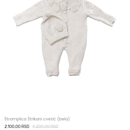
Štramplica Štrikani cvetić (bela)
2.100,00 RSD
4.200,00 RSD