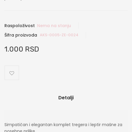
Raspoloživost
Nema na stanju
Šifra proizvoda
AKS-0005-ZE-0024
1.000 RSD
Detalji
Simpatičan i elegantan komplet tregera i leptir mašne za
posebne prilike