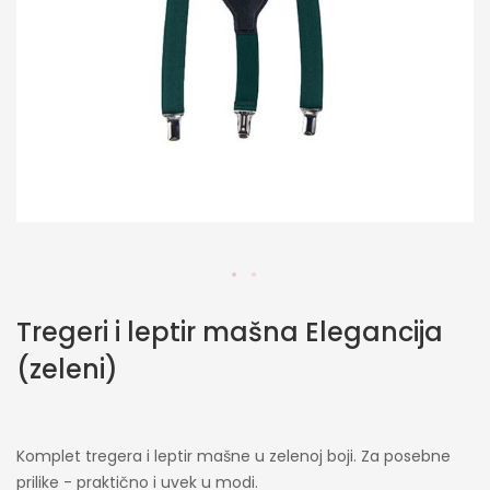
Skip
Tregeri i leptir mašna Elegancija
to
the
(zeleni)
beginning
of
the
images
Komplet tregera i leptir mašne u zelenoj boji. Za posebne
gallery
prilike - praktično i uvek u modi.