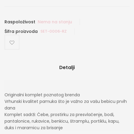
Raspoloživost
Nema na stanju
Šifra proizvoda
SET-0006-RZ
Detalji
Originalni komplet poznatog brenda
Vrhunski kvalitet pamuka što je važno za vašu bebicu prvih
dana
Komplet sadrži: Ćebe, prostirku za presvlačenje, bodi,
pantalonice, rukavice, benkicu, štramplu, portiklu, kapu,
duks i maramicu za brisanje