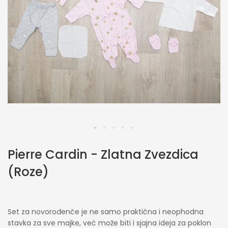
Skip
Pierre Cardin - Zlatna Zvezdica
to
the
(Roze)
beginning
of
the
images
Set za novorođenče je ne samo praktična i neophodna
gallery
stavka za sve majke, već može biti i sjajna ideja za poklon