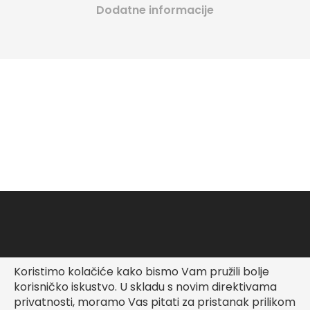
Dodatne informacije
Koristimo kolačiće kako bismo Vam pružili bolje
Copyright © Fashionable Kid
korisničko iskustvo.
U skladu s novim direktivama
privatnosti, moramo Vas pitati za pristanak prilikom