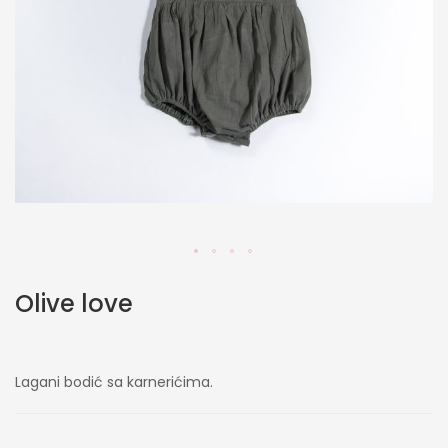
Skip
Olive love
to
the
beginning
of
Lagani bodić sa karnerićima.
the
images
gallery