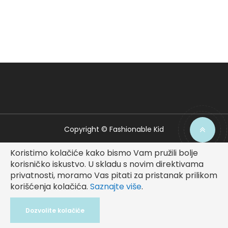
Copyright © Fashionable Kid
Koristimo kolačiće kako bismo Vam pružili bolje
korisničko iskustvo.
U skladu s novim direktivama
privatnosti, moramo Vas pitati za pristanak prilikom
korišćenja kolačića.
Saznajte više
.
Dozvolite kolačiće