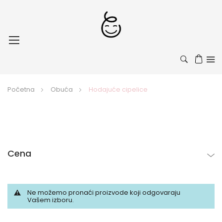
Toggle
Nav
Početna
Obuća
Hodajuće cipelice
Cena
Ne možemo pronaći proizvode koji odgovaraju
Vašem izboru.