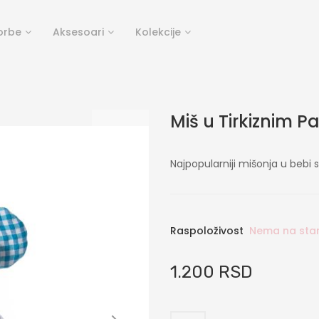
orbe
Aksesoari
Kolekcije
Miš u Tirkiznim 
Najpopularniji mišonja u bebi s
Raspoloživost
Nema na sta
1.200 RSD