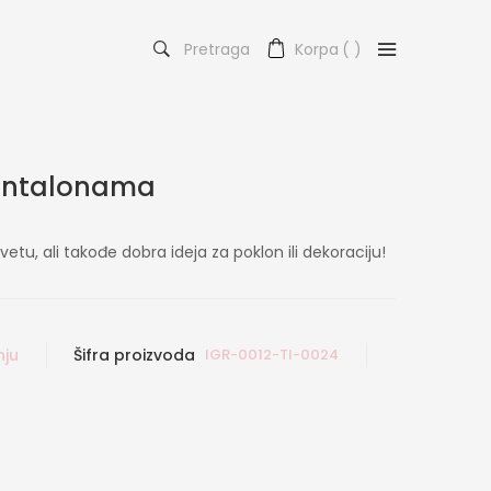
Pretraga
Korpa
(
)
Pantalonama
vetu, ali takođe dobra ideja za poklon ili dekoraciju!
nju
Šifra proizvoda
IGR-0012-TI-0024