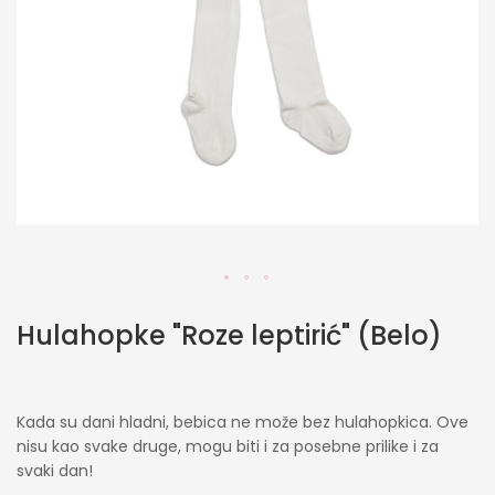
Skip
Hulahopke "Roze leptirić" (Belo)
to
the
beginning
of
Kada su dani hladni, bebica ne može bez hulahopkica. Ove
the
nisu kao svake druge, mogu biti i za posebne prilike i za
images
svaki dan!
gallery