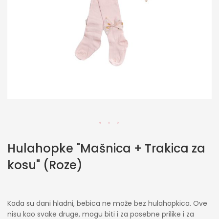
Skip
Hulahopke "Mašnica + Trakica za
to
the
kosu" (Roze)
beginning
of
the
images
Kada su dani hladni, bebica ne može bez hulahopkica. Ove
gallery
nisu kao svake druge, mogu biti i za posebne prilike i za