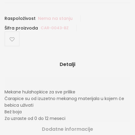
Raspoloživost
Nema na stanju
Šifra proizvoda
CAR-0043-BZ
Detalji
Mekane hulahopkice za sve prilike
Čarapice su od izuzetno mekanog materijala u kojem će
bebica uživati
Bež boja
Za uzraste od 0 do 12 meseci
Dodatne informacije