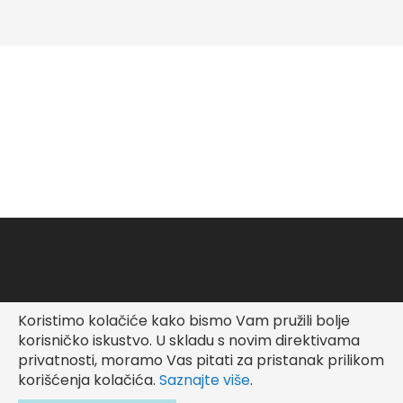
Koristimo kolačiće kako bismo Vam pružili bolje
Copyright © Fashionable Kid
korisničko iskustvo.
U skladu s novim direktivama
privatnosti, moramo Vas pitati za pristanak prilikom
korišćenja kolačića.
Saznajte više
.