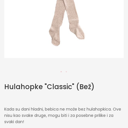
Skip
Hulahopke "Classic" (Bež)
to
the
beginning
of
Kada su dani hladni, bebica ne može bez hulahopkica. Ove
the
nisu kao svake druge, mogu biti i za posebne prilike i za
images
svaki dan!
gallery