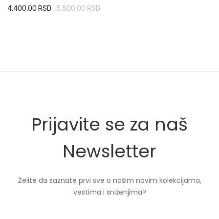
4.400,00 RSD
5.500,00 RSD
Prijavite se za naš
Newsletter
Prijavi se za naš newsletter:
Želite da saznate prvi sve o našim novim kolekcijama,
vestima i sniženjima?