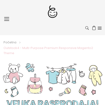
Toggle
Nav
Početna
Outstock4 - Multi-Purpose Premium Responsive Magento2
Theme