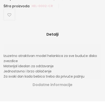
Šifra proizvoda
HEL-0002-CR
Detalji
Izuzetno atraktivan model helankica za sve buduće disko
zvezdice
Materijal idealan za održavanje
Jednostavno i brzo oblačenje
Za svaki dan kada bebica treba da privuče pažnju
Dodatne informacije