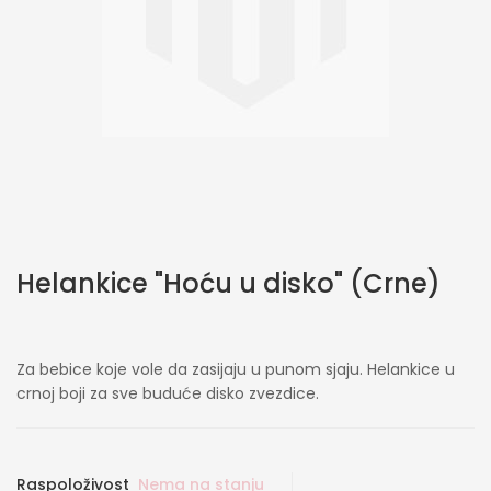
Skip
Helankice "Hoću u disko" (Crne)
to
the
beginning
of
Za bebice koje vole da zasijaju u punom sjaju. Helankice u
the
crnoj boji za sve buduće disko zvezdice.
images
gallery
Raspoloživost
Nema na stanju