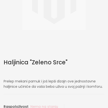
Skip
Haljinica "Zeleno Srce"
to
the
beginning
of
Prelep mekani pamuk i još lepši dizajn ove jednostavne
the
haljinice učiniće da vaša beba uživa u svoj pažnji i komforu.
images
gallery
Raspoloživost
Nema na stanju