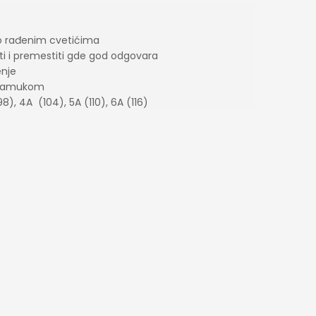
o rađenim cvetićima
ti i premestiti gde god odgovara
enje
% pamukom
98), 4A (104), 5A (110), 6A (116)