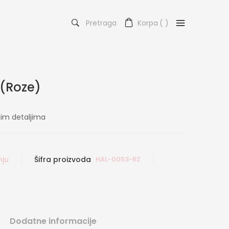
Pretraga
Korpa
(
)
 (Roze)
nim detaljima
nju
Šifra proizvoda
HAL-0053-RZ
Dodatne informacije