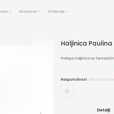
orbe
Aksesoari
Kolekcije
Haljinica Paulina
Prelepa haljinica sa fantastič
Raspoloživost
Nema na sta
Detalji