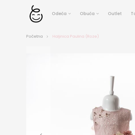
Odeća
Obuća
Outlet
T
Početna
Haljinica Paulina (Roze)
Skip
to
the
end
of
the
images
gallery