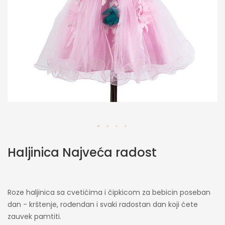
Skip
Haljinica Najveća radost
to
the
beginning
of
Roze haljinica sa cvetićima i čipkicom za bebicin poseban
the
dan - krštenje, rođendan i svaki radostan dan koji ćete
images
gallery
zauvek pamtiti.