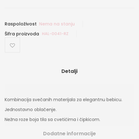
Raspoloživost
Nema na stanju
Šifra proizvoda
HAL-0041-RZ
Detalji
Kombinacija svečanih materijala za elegantnu bebicu.
Jednostavno oblačenje.
Nežna roze boja tila sa cvetićima i čipkicom.
Dodatne informacije