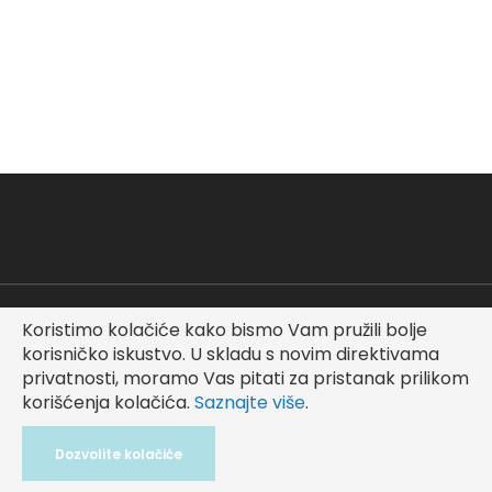
Copyright © Fashionable Kid
Koristimo kolačiće kako bismo Vam pružili bolje
korisničko iskustvo.
U skladu s novim direktivama
privatnosti, moramo Vas pitati za pristanak prilikom
korišćenja kolačića.
Saznajte više
.
Dozvolite kolačiće