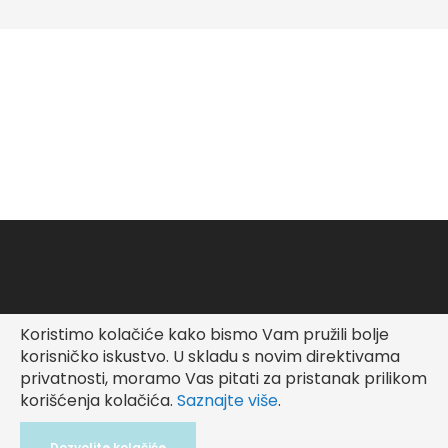
Koristimo kolačiće kako bismo Vam pružili bolje
Copyright © Fashionable Kid
korisničko iskustvo.
U skladu s novim direktivama
privatnosti, moramo Vas pitati za pristanak prilikom
korišćenja kolačića.
Saznajte više
.
Dozvolite kolačiće