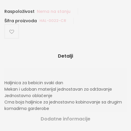
Raspoloživost
Nema na stanju
Šifra proizvoda
HAL-0022-CR
Detalji
Haljinica za bebicin svaki dan
Mekan i udoban materijal jednostavan za održavanje
Jednostavno oblačenje
Crna boja haljinice za jednostavno kobinovanje sa drugim
komadima garderobe
Dodatne informacije