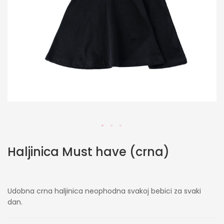
Skip
Haljinica Must have (crna)
to
the
beginning
of
Udobna crna haljinica neophodna svakoj bebici za svaki
the
dan.
images
gallery