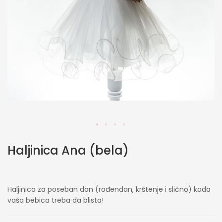
Skip
Haljinica Ana (bela)
to
the
beginning
of
Haljinica za poseban dan (rođendan, krštenje i slično) kada
the
vaša bebica treba da blista!
images
gallery