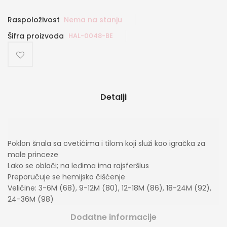
Raspoloživost
Nema na stanju
Šifra proizvoda
HAL-0048-BE
Detalji
Poklon šnala sa cvetićima i tilom koji služi kao igračka za
male princeze
Lako se oblači; na leđima ima rajsferšlus
Preporučuje se hemijsko čišćenje
Veličine: 3-6M (68), 9-12M (80), 12-18M (86), 18-24M (92),
24-36M (98)
Dodatne informacije