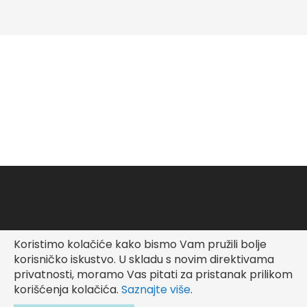
Koristimo kolačiće kako bismo Vam pružili bolje
Copyright © Fashionable Kid
korisničko iskustvo.
U skladu s novim direktivama
privatnosti, moramo Vas pitati za pristanak prilikom
korišćenja kolačića.
Saznajte više
.