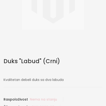
Skip
Duks "Labud" (Crni)
to
the
beginning
of
Kvalitetan debeli duks sa dva labuda
the
images
gallery
Raspoloživost
Nema na stanju