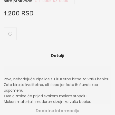
Šifra proizvoda
CIZ-0006-RZ-0006
1.200 RSD
Detalji
Prve, nehodajuće cipelice su izuzetno bitne za vašu bebicu
Zato birajte kvalitetno, ali i lepo jer ćete ih čuvati kao
uspomenu
Ove čizmice će prijati svakom malom stopalu
Mekan materijal i moderan dizajn za vašu bebicu
Dodatne informacije