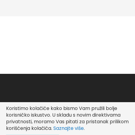
Koristimo kolačiće kako bismo Vam pružili bolje
Copyright © Fashionable Kid
korisničko iskustvo.
U skladu s novim direktivama
privatnosti, moramo Vas pitati za pristanak prilikom
korišćenja kolačića.
Saznajte više
.