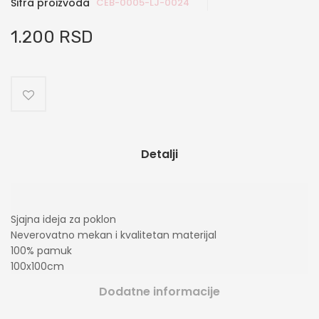
Šifra proizvoda
CEB-0005-LJ-0024
1.200 RSD
Detalji
Sjajna ideja za poklon
Neverovatno mekan i kvalitetan materijal
100% pamuk
100x100cm
Dodatne informacije