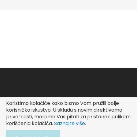
Koristimo kolačiće kako bismo Vam pružili bolje
Copyright © Fashionable Kid
korisničko iskustvo.
U skladu s novim direktivama
privatnosti, moramo Vas pitati za pristanak prilikom
korišćenja kolačića.
Saznajte više
.