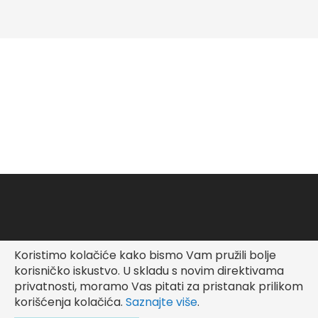
Koristimo kolačiće kako bismo Vam pružili bolje
Copyright © Fashionable Kid
korisničko iskustvo.
U skladu s novim direktivama
privatnosti, moramo Vas pitati za pristanak prilikom
korišćenja kolačića.
Saznajte više
.