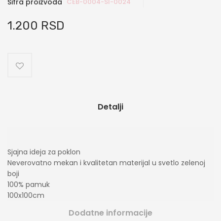
Šifra proizvoda
CEB-0004-SI-0024
1.200 RSD
Detalji
Sjajna ideja za poklon
Neverovatno mekan i kvalitetan materijal u svetlo zelenoj
boji
100% pamuk
100x100cm
Dodatne informacije