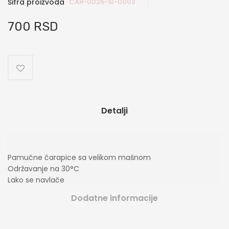
Šifra proizvoda
CAR-0026-SI-0002
700 RSD
Detalji
Pamučne čarapice sa velikom mašnom
Održavanje na 30
°C
Lako se navlače
Dodatne informacije