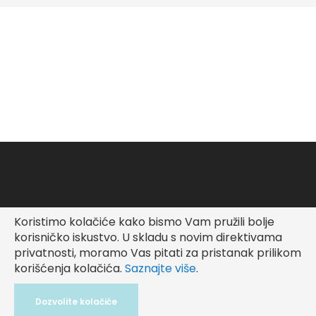
Koristimo kolačiće kako bismo Vam pružili bolje
Copyright © Fashionable Kid
korisničko iskustvo.
U skladu s novim direktivama
privatnosti, moramo Vas pitati za pristanak prilikom
korišćenja kolačića.
Saznajte više
.
Dozvolite kolačiće