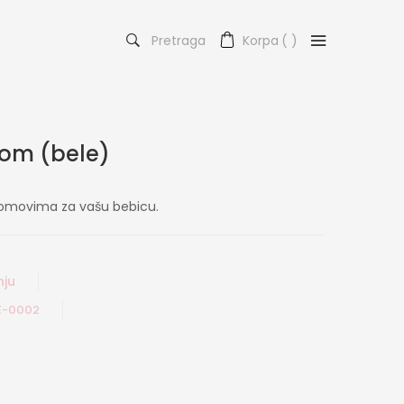
Pretraga
Korpa
(
)
om (bele)
omovima za vašu bebicu.
nju
E-0002