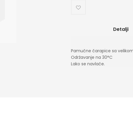
Detalji
Pamučne čarapice sa velik
Održavanje na 30
°C
Lako se navlače.