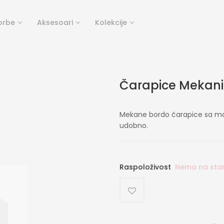
orbe
Aksesoari
Kolekcije
Čarapice Mekani
Mekane bordo čarapice sa ma
udobno.
Raspoloživost
Nema na sta