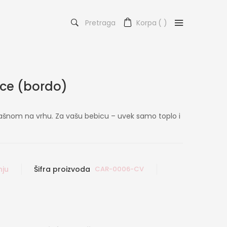
Pretraga
Korpa
(
)
ce (bordo)
šnom na vrhu. Za vašu bebicu – uvek samo toplo i
nju
Šifra proizvoda
CAR-0006-CV