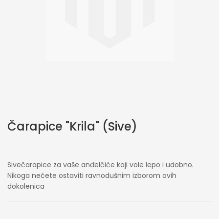
Skip
Čarapice "Krila" (Sive)
to
the
beginning
of
Sivečarapice za vaše anđelčiće koji vole lepo i udobno.
the
Nikoga nećete ostaviti ravnodušnim izborom ovih
images
dokolenica
gallery