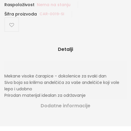
Raspoloživost
Nema na stanju
Šifra proizvoda
CAR-0019-SI
Detalji
Mekane visoke čarapice - dokolenice za svaki dan
Siva boja sa krilima anđelčića za vaše anđelčiće koji vole
lepo i udobno
Prirodan materijal idealan za održavanje
Dodatne informacije