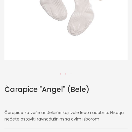
Skip
Čarapice "Angel" (Bele)
to
the
beginning
of
Čarapice za vaše anđelčiće koji vole lepo i udobno. Nikoga
the
nećete ostaviti ravnodušnim sa ovim izborom
images
gallery