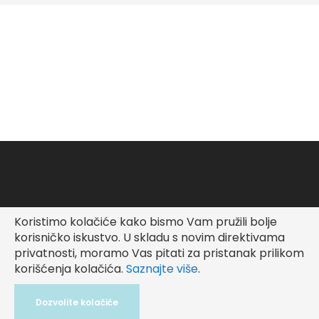
Koristimo kolačiće kako bismo Vam pružili bolje
Copyright © Fashionable Kid
korisničko iskustvo.
U skladu s novim direktivama
privatnosti, moramo Vas pitati za pristanak prilikom
korišćenja kolačića.
Saznajte više
.
Dozvolite kolačiće