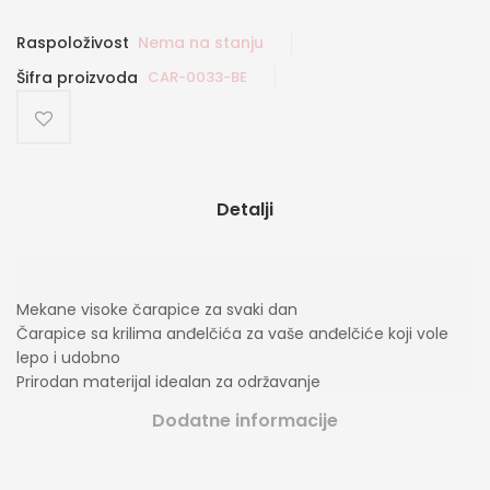
Raspoloživost
Nema na stanju
Šifra proizvoda
CAR-0033-BE
Detalji
Mekane visoke čarapice za svaki dan
Čarapice sa krilima anđelčića za vaše anđelčiće koji vole
lepo i udobno
Prirodan materijal idealan za održavanje
Dodatne informacije