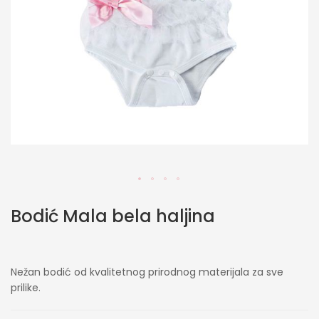
Skip
Bodić Mala bela haljina
to
the
beginning
of
Nežan bodić od kvalitetnog prirodnog materijala za sve
the
prilike.
images
gallery