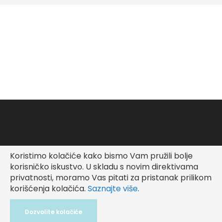
Koristimo kolačiće kako bismo Vam pružili bolje
Copyright © Fashionable Kid
korisničko iskustvo.
U skladu s novim direktivama
privatnosti, moramo Vas pitati za pristanak prilikom
korišćenja kolačića.
Saznajte više
.
Dozvolite kolačiće