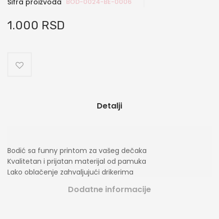
Šifra proizvoda
BOD-0024-BE-0006
1.000 RSD
Detalji
Bodić sa funny printom za vašeg dečaka
Kvalitetan i prijatan materijal od pamuka
Lako oblačenje zahvaljujući drikerima
Dodatne informacije