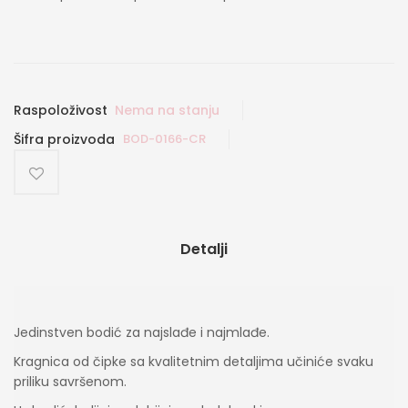
Raspoloživost
Nema na stanju
Šifra proizvoda
BOD-0166-CR
Detalji
Jedinstven bodić za najslađe i najmlađe.
Kragnica od čipke sa kvalitetnim detaljima učiniće svaku
priliku savršenom.