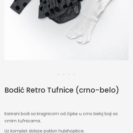
Skip
Bodić Retro Tufnice (crno-belo)
to
the
beginning
of
Karirani bodi sa kragnicom od čipke u crno beloj boji sa
the
crnim tufnicama.
images
gallery
Uz komplet dolaze poklon hulahopkice.