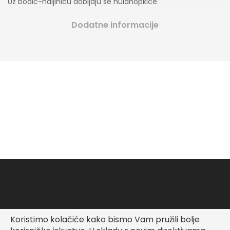
Uz bodić-haljinicu dobijaju se hulahopkice.
Dodatne informacije
Koristimo kolačiće kako bismo Vam pružili bolje
Copyright © Fashionable Kid