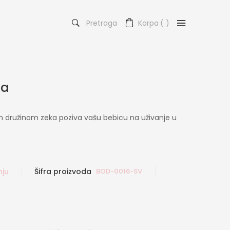
Pretraga
Korpa
(
)
ka
m družinom zeka poziva vašu bebicu na uživanje u
nju
Šifra proizvoda
BOD-0016-SV