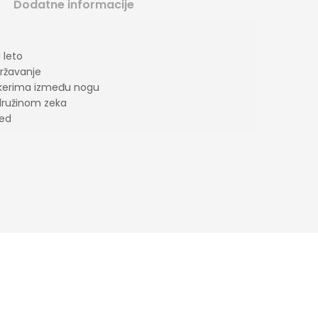
Dodatne informacije
 leto
državanje
ikerima između nogu
družinom zeka
led