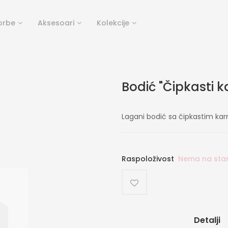
orbe
Aksesoari
Kolekcije
Bodić "Čipkasti k
Lagani bodić sa čipkastim ka
Raspoloživost
Nema na sta
Detalji