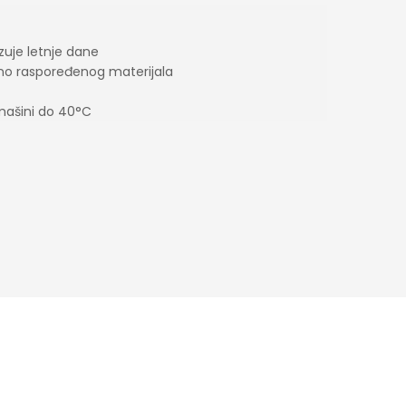
zuje letnje dane
no raspoređenog materijala
mašini do 40°C