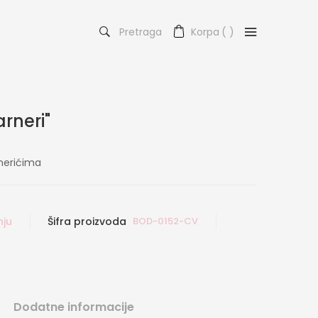
Pretraga
Korpa
(
)
arneri"
rnerićima
nju
Šifra proizvoda
BOD-0152-CV
Dodatne informacije