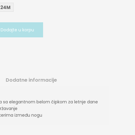
-24M
Dodajte u korpu
Dodatne informacije
ća sa elegantnom belom čipkom za letnje dane
državanje
ikerima između nogu