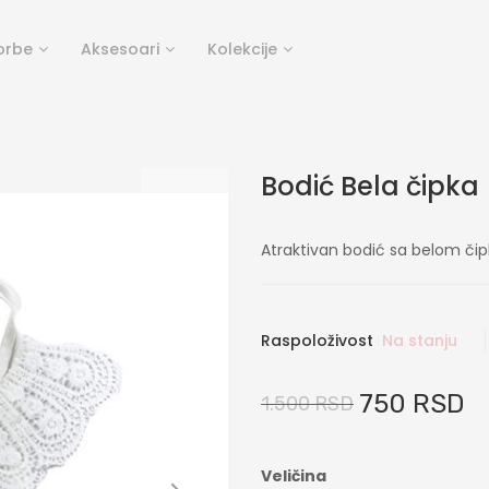
orbe
Aksesoari
Kolekcije
Bodić Bela čipka
Atraktivan bodić sa belom či
Raspoloživost
Na stanju
750 RSD
1.500 RSD
Veličina