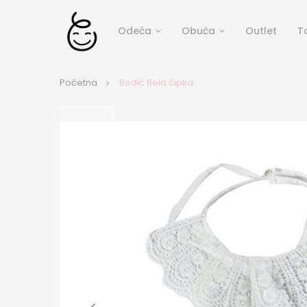
Odeća
Obuća
Outlet
T
Početna
Bodić Bela čipka
Skip
to
the
end
of
the
images
gallery