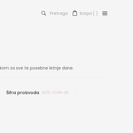
Pretraga
Korpa
(
)
pkom za sve te posebne letnje dane.
Šifra proizvoda
BOD-0085-BE