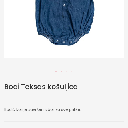
Skip
Bodi Teksas košuljica
to
the
beginning
of
Bodić koji je savršen izbor za sve prilike.
the
images
gallery